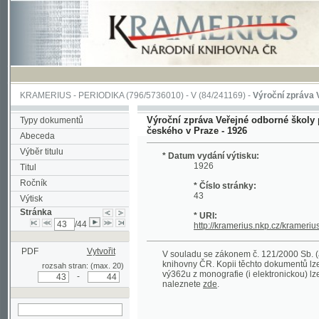
KRAMERIUS
-
PERIODIKA
(796/5736010) -
V
(84/241169) -
Výroční zpráva Veřejné o
Výroční zpráva Veřejné odborné školy pro žen
Typy dokumentů
českého v Praze - 1926
Abeceda
Výběr titulu
* Datum vydání výtisku:
1926
Titul
Ročník
* Číslo stránky:
43
Výtisk
Stránka
* URI:
/44
http://kramerius.nkp.cz/kramerius/hand
PDF
Vytvořit
V souladu se zákonem č. 121/2000 Sb. (autorsk
knihovny ČR. Kopii těchto dokumentů lze získat 
rozsah stran: (max. 20)
vý362u z monografie (i elektronickou) lze získa
-
naleznete
zde
.
hledat na aktuální
stránce