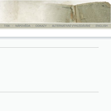
OVĚDA
-
ODKAZY
-
ALTERNATIVNÍ VYHLEDÁVÁNÍ
-
ENGLISH