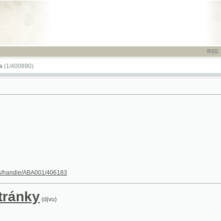
RSS
-
TISK
-
NÁP
890)
le/ABA001/406183
nky
(djvu)