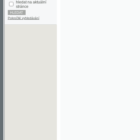
Pokročilé vyhledávání
©2003-2010
Developed
under GNU GPL
by
Qbizm
,
NKČR
and
KNAV