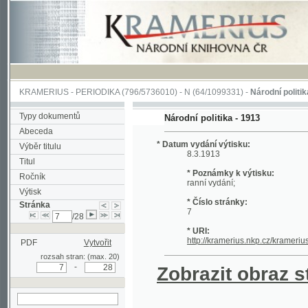
KRAMERIUS
-
PERIODIKA
(796/5736010) -
N
(64/1099331) -
Národní politika
(1/400
Typy dokumentů
Národní politika - 1913
Abeceda
* Datum vydání výtisku:
Výběr titulu
8.3.1913
Titul
* Poznámky k výtisku:
Ročník
ranní vydání;
Výtisk
* Číslo stránky:
Stránka
7
/28
* URI:
http://kramerius.nkp.cz/kramerius/hand
PDF
Vytvořit
rozsah stran: (max. 20)
-
Zobrazit obraz strá
hledat na aktuální
stránce