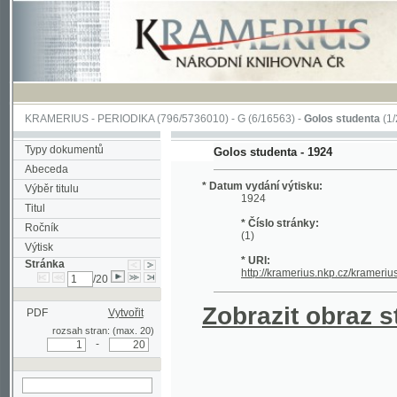
KRAMERIUS
-
PERIODIKA
(796/5736010) -
G
(6/16563) -
Golos studenta
(1/20)
Typy dokumentů
Golos studenta - 1924
Abeceda
* Datum vydání výtisku:
Výběr titulu
1924
Titul
* Číslo stránky:
Ročník
(1)
Výtisk
* URI:
Stránka
http://kramerius.nkp.cz/kramerius/hand
/20
Zobrazit obraz strá
PDF
Vytvořit
rozsah stran: (max. 20)
-
hledat na aktuální
stránce