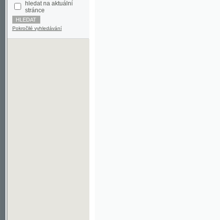
Pokročilé vyhledávání
©2003-2010
Developed
under GNU GPL
by
Qbizm
,
NKČR
and
KNAV