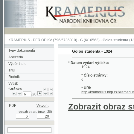
KRAMERIUS
-
PERIODIKA
(796/5736010) -
G
(6/16563) -
Golos studenta
(1/20)
Typy dokumentů
Golos studenta - 1924
Abeceda
* Datum vydání výtisku:
Výběr titulu
1924
Titul
* Číslo stránky:
Ročník
6
Výtisk
* URI:
Stránka
http://kramerius.nkp.cz/kramerius/hand
/20
Zobrazit obraz strá
PDF
Vytvořit
rozsah stran: (max. 20)
-
hledat na aktuální
stránce