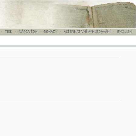
OVĚDA
-
ODKAZY
-
ALTERNATIVNÍ VYHLEDÁVÁNÍ
-
ENGLISH