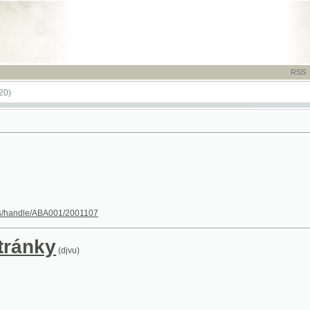
RSS
-
TISK
-
NÁP
le/ABA001/2001107
nky
(djvu)