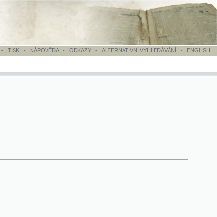
OVĚDA
-
ODKAZY
-
ALTERNATIVNÍ VYHLEDÁVÁNÍ
-
ENGLISH