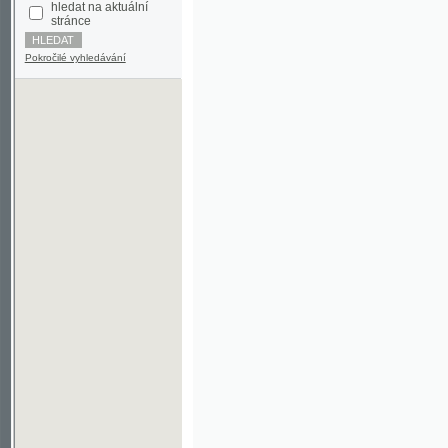
Pokročilé vyhledávání
©2003-2010
Developed
under GNU GPL
by
Qbizm
,
NKČR
and
KNAV