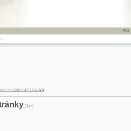
RSS
-
TISK
-
NÁP
dle/ABA001/32672929
nky
(djvu)