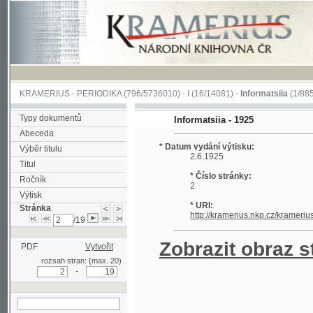
KRAMERIUS
-
PERIODIKA
(796/5736010) -
I
(16/14081) -
Informatsiia
(1/885)
Typy dokumentů
Informatsiia - 1925
Abeceda
* Datum vydání výtisku:
Výběr titulu
2.6.1925
Titul
* Číslo stránky:
Ročník
2
Výtisk
* URI:
Stránka
http://kramerius.nkp.cz/kramerius/han
/19
Zobrazit obraz strá
PDF
Vytvořit
rozsah stran: (max. 20)
-
hledat na aktuální
stránce