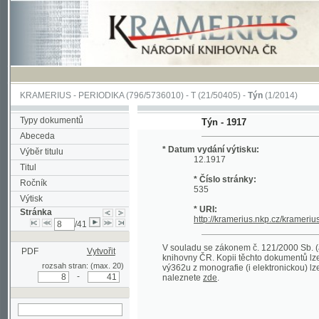
KRAMERIUS
-
PERIODIKA
(796/5736010) -
T
(21/50405) -
Týn
(1/2014)
Typy dokumentů
Týn - 1917
Abeceda
* Datum vydání výtisku:
Výběr titulu
12.1917
Titul
* Číslo stránky:
Ročník
535
Výtisk
* URI:
Stránka
http://kramerius.nkp.cz/kramerius/han
/41
V souladu se zákonem č. 121/2000 Sb. (autorsk
PDF
Vytvořit
knihovny ČR. Kopii těchto dokumentů lze získat 
rozsah stran: (max. 20)
vý362u z monografie (i elektronickou) lze získa
-
naleznete
zde
.
hledat na aktuální
stránce