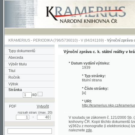
KRAMERIUS
-
PERIODIKA
(796/5736010) -
V
(84/241169) -
Výroční zpráva c. k. stát
Typy dokumentů
Výroční zpráva c. k. státní reálky v král. hor.
Abeceda
* Datum vydání výtisku:
Výběr titulu
1939
Titul
* Typ stránky:
Ročník
titulní strana
Výtisk
* Číslo stránky:
Stránka
[a]
/40
* URI:
http://kramerius.nkp.cz/kramerius/han
PDF
Vytvořit
rozsah stran: (max. 20)
-
V souladu se zákonem č. 121/2000 Sb. (autorsk
knihovny ČR. Kopii těchto dokumentů lze získat 
vý362u z monografie (i elektronickou) lze získa
naleznete
zde
.
hledat na aktuální
stránce