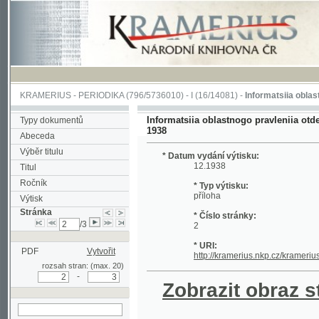
KRAMERIUS
-
PERIODIKA
(796/5736010) -
I
(16/14081) -
Informatsiia oblastnogo pra
Informatsiia oblastnogo pravleniia otdela Obsh
Typy dokumentů
1938
Abeceda
Výběr titulu
* Datum vydání výtisku:
12.1938
Titul
Ročník
* Typ výtisku:
příloha
Výtisk
Stránka
* Číslo stránky:
/3
2
* URI:
PDF
Vytvořit
http://kramerius.nkp.cz/kramerius/hand
rozsah stran: (max. 20)
-
Zobrazit obraz strá
hledat na aktuální
stránce