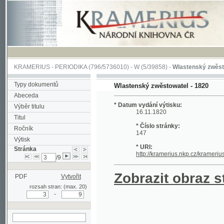
KRAMERIUS
-
PERIODIKA
(796/5736010) -
W
(5/39858) -
Wlastenský zwěstowatel
(
Typy dokumentů
Wlastenský zwěstowatel - 1820
Abeceda
* Datum vydání výtisku:
Výběr titulu
16.11.1820
Titul
* Číslo stránky:
Ročník
147
Výtisk
* URI:
Stránka
http://kramerius.nkp.cz/kramerius/hand
/9
Zobrazit obraz strá
PDF
Vytvořit
rozsah stran: (max. 20)
-
hledat na aktuální
stránce