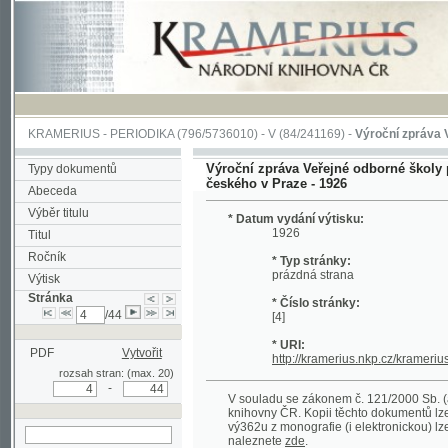
KRAMERIUS
-
PERIODIKA
(796/5736010) -
V
(84/241169) -
Výroční zpráva Veřejné o
Výroční zpráva Veřejné odborné školy pro žen
Typy dokumentů
českého v Praze - 1926
Abeceda
Výběr titulu
* Datum vydání výtisku:
1926
Titul
Ročník
* Typ stránky:
prázdná strana
Výtisk
Stránka
* Číslo stránky:
/44
[4]
* URI:
PDF
Vytvořit
http://kramerius.nkp.cz/kramerius/hand
rozsah stran: (max. 20)
-
V souladu se zákonem č. 121/2000 Sb. (autorsk
knihovny ČR. Kopii těchto dokumentů lze získat 
vý362u z monografie (i elektronickou) lze získa
naleznete
zde
.
hledat na aktuální
stránce