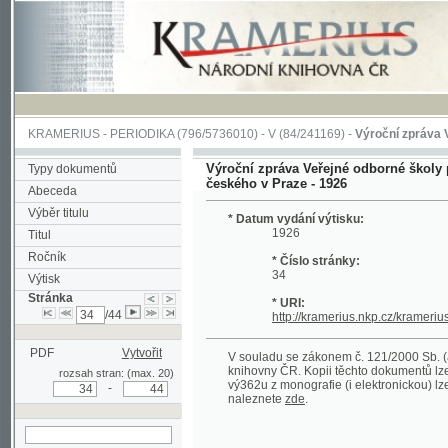
KRAMERIUS
-
PERIODIKA
(796/5736010) -
V
(84/241169) -
Výroční zpráva Veřejné o
Výroční zpráva Veřejné odborné školy pro žen
Typy dokumentů
českého v Praze - 1926
Abeceda
Výběr titulu
* Datum vydání výtisku:
1926
Titul
Ročník
* Číslo stránky:
34
Výtisk
Stránka
* URI:
/44
http://kramerius.nkp.cz/kramerius/hand
PDF
Vytvořit
V souladu se zákonem č. 121/2000 Sb. (autorsk
knihovny ČR. Kopii těchto dokumentů lze získat 
rozsah stran: (max. 20)
vý362u z monografie (i elektronickou) lze získa
-
naleznete
zde
.
hledat na aktuální
stránce