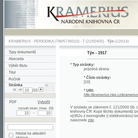
KRAMERIUS
-
PERIODIKA
(796/5736010) -
T
(21/50405) -
Týn
(1/2014)
Typy dokumentů
Týn - 1917
Abeceda
* Typ stránky:
Výběr titulu
prázdná strana
Titul
* Číslo stránky:
Ročník
[10]
Stránka
/10
* URI:
http://kramerius.nkp.cz/kramerius/han
PDF
Vytvořit
V souladu se zákonem č. 121/2000 Sb. (autorsk
rozsah stran: (max. 20)
knihovny ČR. Kopii těchto dokumentů lze získat 
-
vý362u z monografie (i elektronickou) lze získa
naleznete
zde
.
hledat na aktuální
stránce
Pokročilé vyhledávání