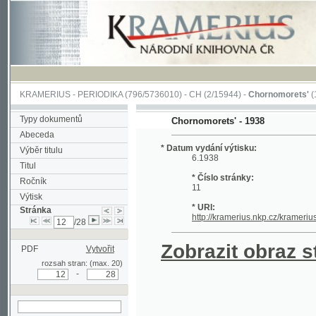
KRAMERIUS
-
PERIODIKA
(796/5736010) -
CH
(2/15944) -
Chornomorets'
(1/115)
Typy dokumentů
Chornomorets' - 1938
Abeceda
* Datum vydání výtisku:
Výběr titulu
6.1938
Titul
* Číslo stránky:
Ročník
11
Výtisk
* URI:
Stránka
http://kramerius.nkp.cz/kramerius/hand
/28
Zobrazit obraz strá
PDF
Vytvořit
rozsah stran: (max. 20)
-
hledat na aktuální
stránce