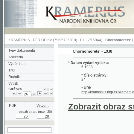
KRAMERIUS
-
PERIODIKA
(796/5736010) -
CH
(2/15944) -
Chornomorets'
(1/115)
Typy dokumentů
Chornomorets' - 1938
Abeceda
* Datum vydání výtisku:
Výběr titulu
6.1938
Titul
* Číslo stránky:
Ročník
24
Výtisk
* URI:
Stránka
http://kramerius.nkp.cz/kramerius/hand
/28
Zobrazit obraz strá
PDF
Vytvořit
rozsah stran: (max. 20)
-
hledat na aktuální
stránce