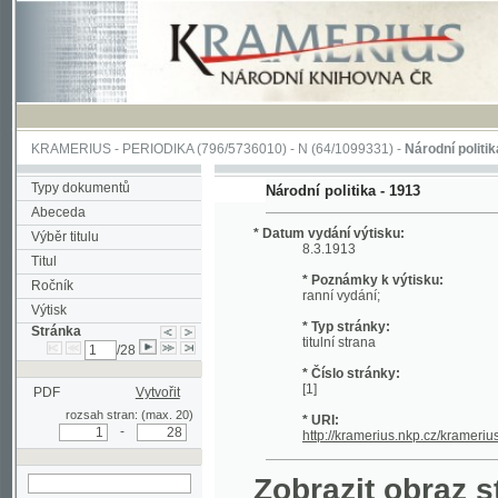
KRAMERIUS
-
PERIODIKA
(796/5736010) -
N
(64/1099331) -
Národní politika
(1/400
Typy dokumentů
Národní politika - 1913
Abeceda
* Datum vydání výtisku:
Výběr titulu
8.3.1913
Titul
* Poznámky k výtisku:
Ročník
ranní vydání;
Výtisk
* Typ stránky:
Stránka
titulní strana
/28
* Číslo stránky:
[1]
PDF
Vytvořit
rozsah stran: (max. 20)
* URI:
-
http://kramerius.nkp.cz/kramerius/hand
Zobrazit obraz strá
hledat na aktuální
stránce