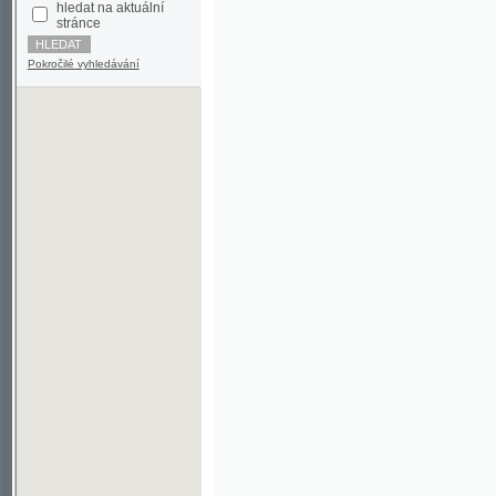
Pokročilé vyhledávání
©2003-2010
Developed
under GNU GPL
by
Qbizm
,
NKČR
and
KNAV