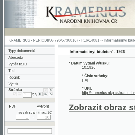
KRAMERIUS
-
PERIODIKA
(796/5736010) -
I
(16/14081) -
Informatsiinyi biuleten'
(1/
Typy dokumentů
Informatsiinyi biuleten' - 1926
Abeceda
* Datum vydání výtisku:
Výběr titulu
10.1926
Titul
* Číslo stránky:
Ročník
[1a]
Výtisk
* URI:
Stránka
http://kramerius.nkp.cz/kramerius/han
/28
Zobrazit obraz strá
PDF
Vytvořit
rozsah stran: (max. 20)
-
hledat na aktuální
stránce