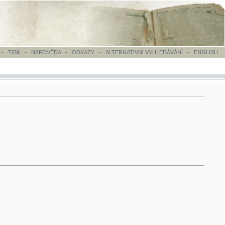
OVĚDA
-
ODKAZY
-
ALTERNATIVNÍ VYHLEDÁVÁNÍ
-
ENGLISH