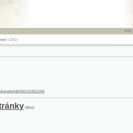
RSS
-
TISK
-
NÁP
52)
dle/ABA001/31651284
nky
(djvu)