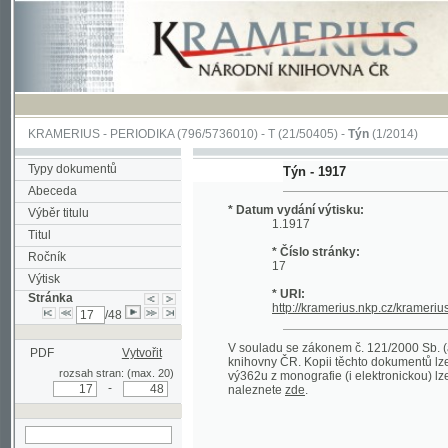
KRAMERIUS
-
PERIODIKA
(796/5736010) -
T
(21/50405) -
Týn
(1/2014)
Typy dokumentů
Týn - 1917
Abeceda
* Datum vydání výtisku:
Výběr titulu
1.1917
Titul
* Číslo stránky:
Ročník
17
Výtisk
* URI:
Stránka
http://kramerius.nkp.cz/kramerius/han
/48
V souladu se zákonem č. 121/2000 Sb. (autorsk
PDF
Vytvořit
knihovny ČR. Kopii těchto dokumentů lze získat 
rozsah stran: (max. 20)
vý362u z monografie (i elektronickou) lze získa
-
naleznete
zde
.
hledat na aktuální
stránce