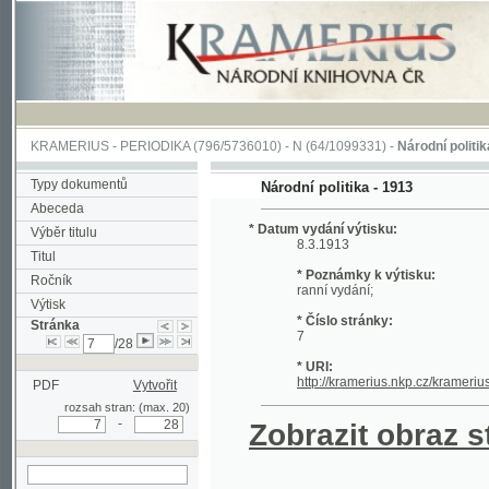
KRAMERIUS
-
PERIODIKA
(796/5736010) -
N
(64/1099331) -
Národní politika
(1/400
Typy dokumentů
Národní politika - 1913
Abeceda
* Datum vydání výtisku:
Výběr titulu
8.3.1913
Titul
* Poznámky k výtisku:
Ročník
ranní vydání;
Výtisk
* Číslo stránky:
Stránka
7
/28
* URI:
http://kramerius.nkp.cz/kramerius/hand
PDF
Vytvořit
rozsah stran: (max. 20)
-
Zobrazit obraz strá
hledat na aktuální
stránce