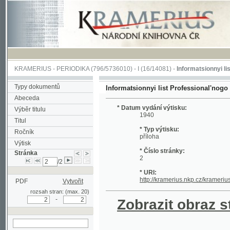
KRAMERIUS
-
PERIODIKA
(796/5736010) -
I
(16/14081) -
Informatsionnyi list Profe
Typy dokumentů
Informatsionnyi list Professional'nogo soiuza 
Abeceda
* Datum vydání výtisku:
Výběr titulu
1940
Titul
* Typ výtisku:
Ročník
příloha
Výtisk
* Číslo stránky:
Stránka
2
/2
* URI:
http://kramerius.nkp.cz/kramerius/hand
PDF
Vytvořit
rozsah stran: (max. 20)
-
Zobrazit obraz strá
hledat na aktuální
stránce