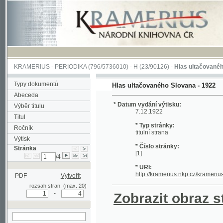
KRAMERIUS
-
PERIODIKA
(796/5736010) -
H
(23/90126) -
Hlas ultačovaného Slova
Typy dokumentů
Hlas ultačovaného Slovana - 1922
Abeceda
* Datum vydání výtisku:
Výběr titulu
7.12.1922
Titul
* Typ stránky:
Ročník
titulní strana
Výtisk
* Číslo stránky:
Stránka
[1]
/4
* URI:
http://kramerius.nkp.cz/kramerius/han
PDF
Vytvořit
rozsah stran: (max. 20)
-
Zobrazit obraz strá
hledat na aktuální
stránce