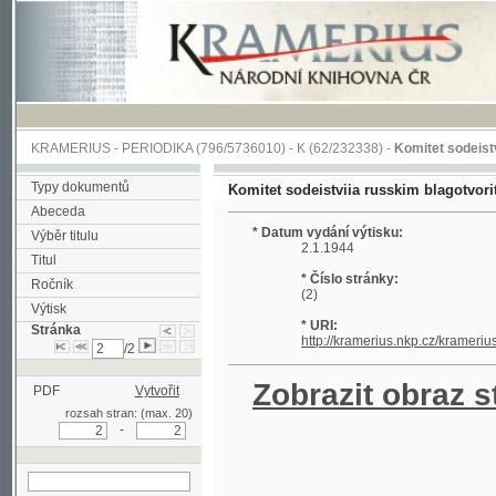
KRAMERIUS
-
PERIODIKA
(796/5736010) -
K
(62/232338) -
Komitet sodeistviia russ
Typy dokumentů
Komitet sodeistviia russkim blagotvoritel'nym 
Abeceda
* Datum vydání výtisku:
Výběr titulu
2.1.1944
Titul
* Číslo stránky:
Ročník
(2)
Výtisk
* URI:
Stránka
http://kramerius.nkp.cz/kramerius/hand
/2
Zobrazit obraz strá
PDF
Vytvořit
rozsah stran: (max. 20)
-
hledat na aktuální
stránce