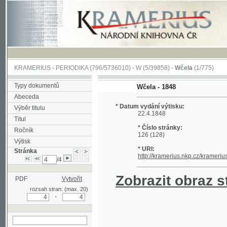
KRAMERIUS
-
PERIODIKA
(796/5736010) -
W
(5/39858) -
Wčela
(1/775)
Typy dokumentů
Wčela - 1848
Abeceda
* Datum vydání výtisku:
Výběr titulu
22.4.1848
Titul
* Číslo stránky:
Ročník
126 (128)
Výtisk
* URI:
Stránka
http://kramerius.nkp.cz/kramerius/hand
/4
Zobrazit obraz strá
PDF
Vytvořit
rozsah stran: (max. 20)
-
hledat na aktuální
stránce