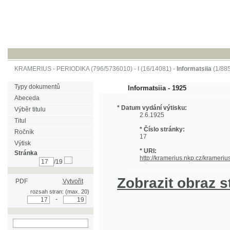
KRAMERIUS
-
PERIODIKA
(796/5736010) -
I
(16/14081) -
Informatsiia
(1/885)
Typy dokumentů
Informatsiia - 1925
Abeceda
* Datum vydání výtisku:
Výběr titulu
2.6.1925
Titul
* Číslo stránky:
Ročník
17
Výtisk
* URI:
Stránka
http://kramerius.nkp.cz/kramerius/han
/19
Zobrazit obraz strá
PDF
Vytvořit
rozsah stran: (max. 20)
-
hledat na aktuální
stránce