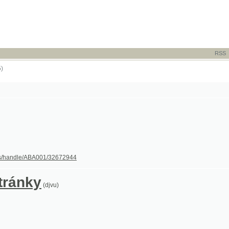
RSS
-
TISK
-
NÁP
dle/ABA001/32672944
nky
(djvu)