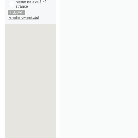
Pokročilé vyhledávání
©2003-2010
Developed
under GNU GPL
by
Qbizm
,
NKČR
and
KNAV