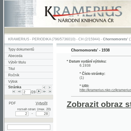
KRAMERIUS
-
PERIODIKA
(796/5736010) -
CH
(2/15944) -
Chornomorets'
(1/115)
Typy dokumentů
Chornomorets' - 1938
Abeceda
* Datum vydání výtisku:
Výběr titulu
6.1938
Titul
* Číslo stránky:
Ročník
(1)
Výtisk
* URI:
Stránka
http://kramerius.nkp.cz/kramerius/hand
/28
Zobrazit obraz strá
PDF
Vytvořit
rozsah stran: (max. 20)
-
hledat na aktuální
stránce