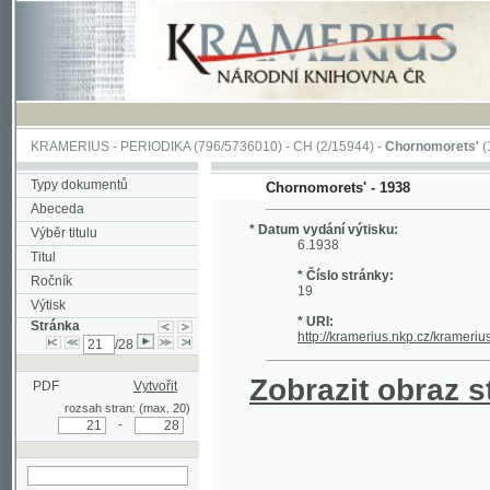
KRAMERIUS
-
PERIODIKA
(796/5736010) -
CH
(2/15944) -
Chornomorets'
(1/115)
Typy dokumentů
Chornomorets' - 1938
Abeceda
* Datum vydání výtisku:
Výběr titulu
6.1938
Titul
* Číslo stránky:
Ročník
19
Výtisk
* URI:
Stránka
http://kramerius.nkp.cz/kramerius/hand
/28
Zobrazit obraz strá
PDF
Vytvořit
rozsah stran: (max. 20)
-
hledat na aktuální
stránce