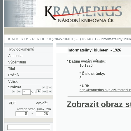
KRAMERIUS
-
PERIODIKA
(796/5736010) -
I
(16/14081) -
Informatsiinyi biuleten'
(1/
Typy dokumentů
Informatsiinyi biuleten' - 1926
Abeceda
* Datum vydání výtisku:
Výběr titulu
10.1926
Titul
* Číslo stránky:
Ročník
3
Výtisk
* URI:
Stránka
http://kramerius.nkp.cz/kramerius/han
/28
Zobrazit obraz strá
PDF
Vytvořit
rozsah stran: (max. 20)
-
hledat na aktuální
stránce