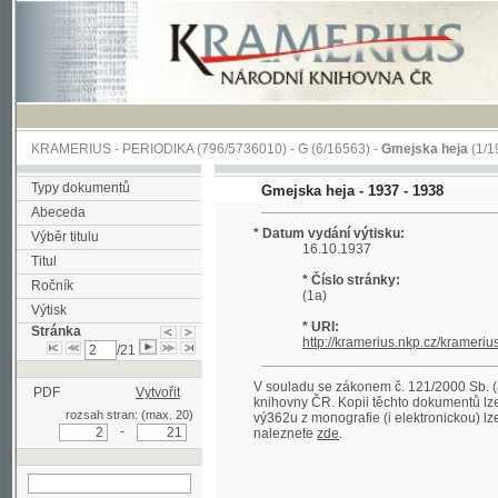
KRAMERIUS
-
PERIODIKA
(796/5736010) -
G
(6/16563) -
Gmejska heja
(1/197)
Typy dokumentů
Gmejska heja - 1937 - 1938
Abeceda
* Datum vydání výtisku:
Výběr titulu
16.10.1937
Titul
* Číslo stránky:
Ročník
(1a)
Výtisk
* URI:
Stránka
http://kramerius.nkp.cz/kramerius/hand
/21
V souladu se zákonem č. 121/2000 Sb. (autorsk
PDF
Vytvořit
knihovny ČR. Kopii těchto dokumentů lze získat 
rozsah stran: (max. 20)
vý362u z monografie (i elektronickou) lze získa
-
naleznete
zde
.
hledat na aktuální
stránce