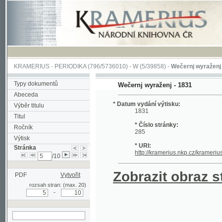
KRAMERIUS
-
PERIODIKA
(796/5736010) -
W
(5/39858) -
Wečernj wyraženj
(1/1126
Typy dokumentů
Wečernj wyraženj - 1831
Abeceda
* Datum vydání výtisku:
Výběr titulu
1831
Titul
* Číslo stránky:
Ročník
285
Výtisk
* URI:
Stránka
http://kramerius.nkp.cz/kramerius/hand
/10
Zobrazit obraz strá
PDF
Vytvořit
rozsah stran: (max. 20)
-
hledat na aktuální
stránce