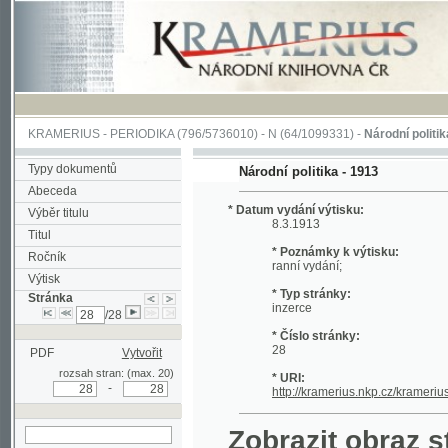
KRAMERIUS
-
PERIODIKA
(796/5736010) -
N
(64/1099331) -
Národní politika
(1/400
Typy dokumentů
Národní politika - 1913
Abeceda
* Datum vydání výtisku:
Výběr titulu
8.3.1913
Titul
* Poznámky k výtisku:
Ročník
ranní vydání;
Výtisk
* Typ stránky:
Stránka
inzerce
/28
* Číslo stránky:
28
PDF
Vytvořit
rozsah stran: (max. 20)
* URI:
-
http://kramerius.nkp.cz/kramerius/hand
Zobrazit obraz strá
hledat na aktuální
stránce