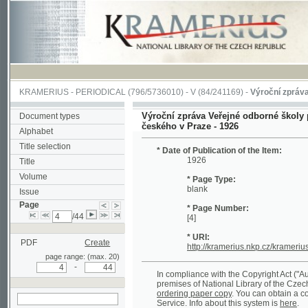
KRAMERIUS
-
PERIODICAL
(796/5736010) -
V
(84/241169) -
Výroční zpráva Veřejné
Výroční zpráva Veřejné odborné školy pro žen
Document types
českého v Praze - 1926
Alphabet
Title selection
* Date of Publication of the Item:
1926
Title
Volume
* Page Type:
blank
Issue
Page
* Page Number:
/44
[4]
* URI:
PDF
Create
http://kramerius.nkp.cz/kramerius/hand
page range: (max. 20)
-
In compliance with the Copyright Act ("Autorský 
premises of National Library of the Czech Republ
ordering paper copy
. You can obtain a copy of c
Service. Info about this system is
here
.
search on actual
page