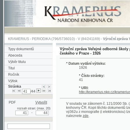
KRAMERIUS
-
PERIODIKA
(796/5736010) -
V
(84/241169) -
Výroční zpráva Veřejné o
Výroční zpráva Veřejné odborné školy pro žen
Typy dokumentů
českého v Praze - 1926
Abeceda
Výběr titulu
* Datum vydání výtisku:
1926
Titul
Ročník
* Číslo stránky:
41
Výtisk
Stránka
* URI:
/44
http://kramerius.nkp.cz/kramerius/hand
PDF
Vytvořit
V souladu se zákonem č. 121/2000 Sb. (autorsk
knihovny ČR. Kopii těchto dokumentů lze získat 
rozsah stran: (max. 20)
vý362u z monografie (i elektronickou) lze získa
-
naleznete
zde
.
hledat na aktuální
stránce