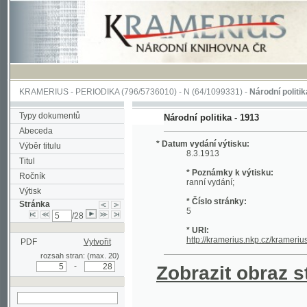
KRAMERIUS
-
PERIODIKA
(796/5736010) -
N
(64/1099331) -
Národní politika
(1/400
Typy dokumentů
Národní politika - 1913
Abeceda
* Datum vydání výtisku:
Výběr titulu
8.3.1913
Titul
* Poznámky k výtisku:
Ročník
ranní vydání;
Výtisk
* Číslo stránky:
Stránka
5
/28
* URI:
http://kramerius.nkp.cz/kramerius/hand
PDF
Vytvořit
rozsah stran: (max. 20)
-
Zobrazit obraz strá
hledat na aktuální
stránce