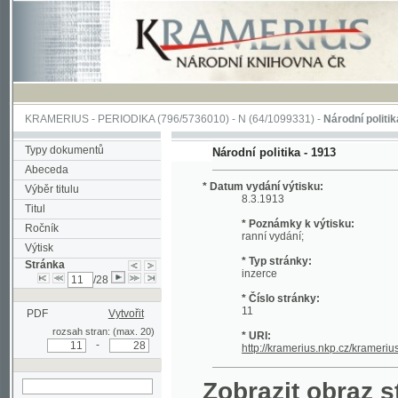
KRAMERIUS
-
PERIODIKA
(796/5736010) -
N
(64/1099331) -
Národní politika
(1/400
Typy dokumentů
Národní politika - 1913
Abeceda
* Datum vydání výtisku:
Výběr titulu
8.3.1913
Titul
* Poznámky k výtisku:
Ročník
ranní vydání;
Výtisk
* Typ stránky:
Stránka
inzerce
/28
* Číslo stránky:
11
PDF
Vytvořit
rozsah stran: (max. 20)
* URI:
-
http://kramerius.nkp.cz/kramerius/hand
Zobrazit obraz strá
hledat na aktuální
stránce