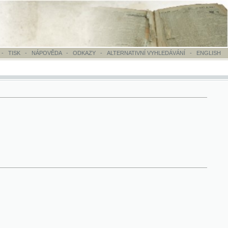
OVĚDA
-
ODKAZY
-
ALTERNATIVNÍ VYHLEDÁVÁNÍ
-
ENGLISH