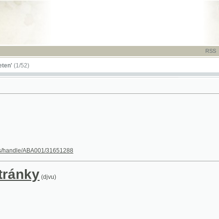
RSS
-
TISK
-
NÁP
52)
dle/ABA001/31651288
nky
(djvu)