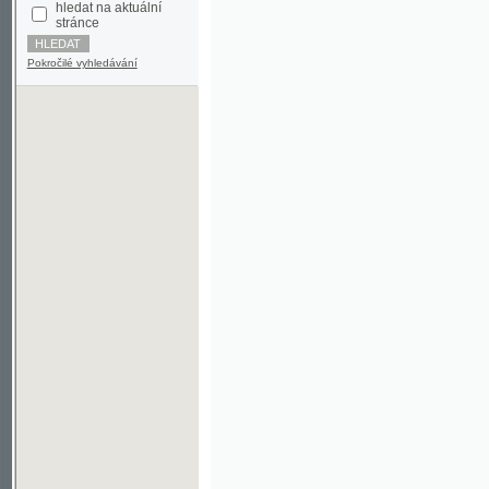
Pokročilé vyhledávání
©2003-2010
Developed
under GNU GPL
by
Qbizm
,
NKČR
and
KNAV