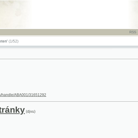
RSS
-
TISK
-
NÁP
52)
dle/ABA001/31651292
nky
(djvu)