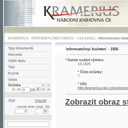
KRAMERIUS
-
PERIODIKA
(796/5736010) -
I
(16/14081) -
Informatsiinyi biuleten'
(1/
Typy dokumentů
Informatsiinyi biuleten' - 1926
Abeceda
* Datum vydání výtisku:
Výběr titulu
10.1926
Titul
* Číslo stránky:
Ročník
7
Výtisk
* URI:
Stránka
http://kramerius.nkp.cz/kramerius/han
/28
Zobrazit obraz strá
PDF
Vytvořit
rozsah stran: (max. 20)
-
hledat na aktuální
stránce