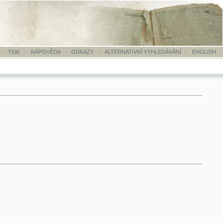
OVĚDA
-
ODKAZY
-
ALTERNATIVNÍ VYHLEDÁVÁNÍ
-
ENGLISH