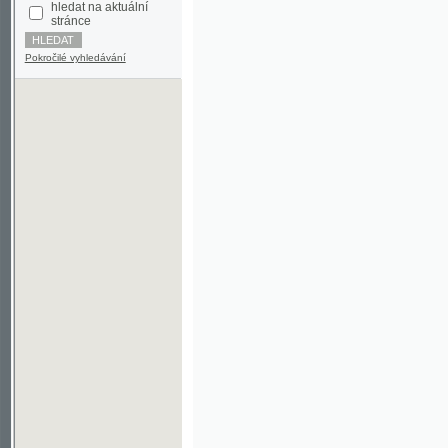
Pokročilé vyhledávání
©2003-2010
Developed
under GNU GPL
by
Qbizm
,
NKČR
and
KNAV