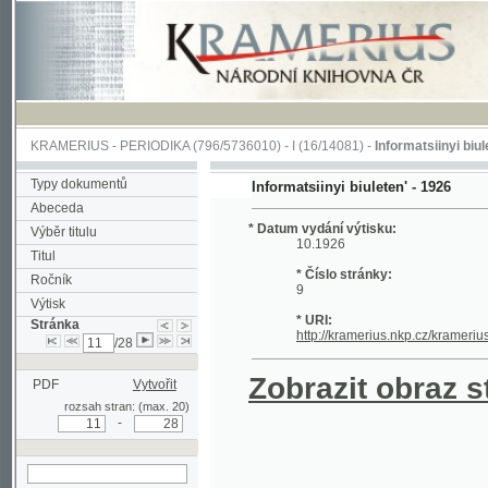
KRAMERIUS
-
PERIODIKA
(796/5736010) -
I
(16/14081) -
Informatsiinyi biuleten'
(1/
Typy dokumentů
Informatsiinyi biuleten' - 1926
Abeceda
* Datum vydání výtisku:
Výběr titulu
10.1926
Titul
* Číslo stránky:
Ročník
9
Výtisk
* URI:
Stránka
http://kramerius.nkp.cz/kramerius/han
/28
Zobrazit obraz strá
PDF
Vytvořit
rozsah stran: (max. 20)
-
hledat na aktuální
stránce