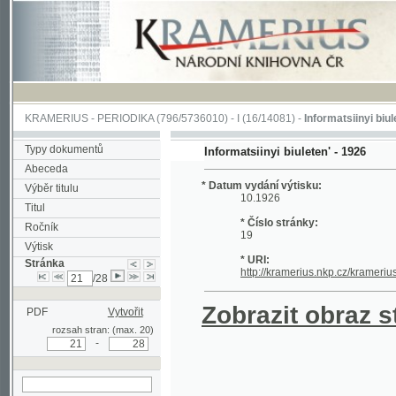
KRAMERIUS
-
PERIODIKA
(796/5736010) -
I
(16/14081) -
Informatsiinyi biuleten'
(1/
Typy dokumentů
Informatsiinyi biuleten' - 1926
Abeceda
* Datum vydání výtisku:
Výběr titulu
10.1926
Titul
* Číslo stránky:
Ročník
19
Výtisk
* URI:
Stránka
http://kramerius.nkp.cz/kramerius/han
/28
Zobrazit obraz strá
PDF
Vytvořit
rozsah stran: (max. 20)
-
hledat na aktuální
stránce