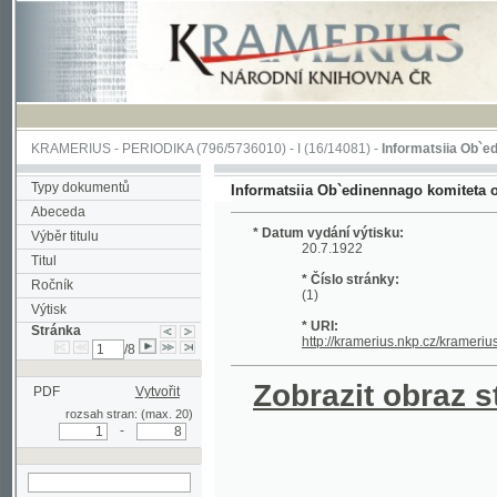
KRAMERIUS
-
PERIODIKA
(796/5736010) -
I
(16/14081) -
Informatsiia Ob`edinenna
Typy dokumentů
Informatsiia Ob`edinennago komiteta obshches
Abeceda
* Datum vydání výtisku:
Výběr titulu
20.7.1922
Titul
* Číslo stránky:
Ročník
(1)
Výtisk
* URI:
Stránka
http://kramerius.nkp.cz/kramerius/hand
/8
Zobrazit obraz strá
PDF
Vytvořit
rozsah stran: (max. 20)
-
hledat na aktuální
stránce