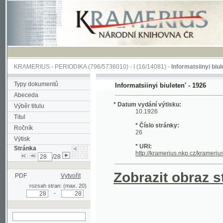
KRAMERIUS
-
PERIODIKA
(796/5736010) -
I
(16/14081) -
Informatsiinyi biuleten'
(1/
Typy dokumentů
Informatsiinyi biuleten' - 1926
Abeceda
* Datum vydání výtisku:
Výběr titulu
10.1926
Titul
* Číslo stránky:
Ročník
26
Výtisk
* URI:
Stránka
http://kramerius.nkp.cz/kramerius/hand
/28
Zobrazit obraz strá
PDF
Vytvořit
rozsah stran: (max. 20)
-
hledat na aktuální
stránce