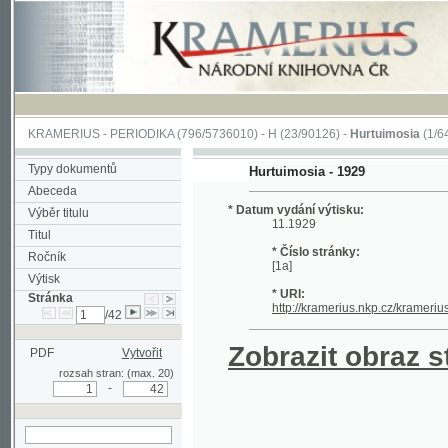
KRAMERIUS
-
PERIODIKA
(796/5736010) -
H
(23/90126) -
Hurtuimosia
(1/641)
Typy dokumentů
Hurtuimosia - 1929
Abeceda
* Datum vydání výtisku:
Výběr titulu
11.1929
Titul
* Číslo stránky:
Ročník
[1a]
Výtisk
* URI:
Stránka
http://kramerius.nkp.cz/kramerius/han
/42
Zobrazit obraz strá
PDF
Vytvořit
rozsah stran: (max. 20)
-
hledat na aktuální
stránce