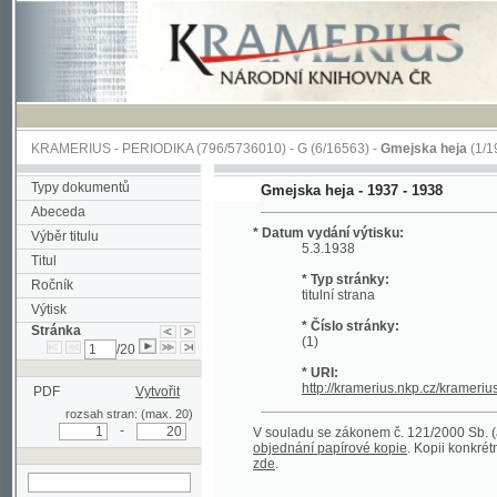
KRAMERIUS
-
PERIODIKA
(796/5736010) -
G
(6/16563) -
Gmejska heja
(1/197)
Typy dokumentů
Gmejska heja - 1937 - 1938
Abeceda
* Datum vydání výtisku:
Výběr titulu
5.3.1938
Titul
* Typ stránky:
Ročník
titulní strana
Výtisk
* Číslo stránky:
Stránka
(1)
/20
* URI:
http://kramerius.nkp.cz/kramerius/hand
PDF
Vytvořit
rozsah stran: (max. 20)
-
V souladu se zákonem č. 121/2000 Sb. (autorský
objednání papírové kopie
. Kopii konkrétního čl
zde
.
hledat na aktuální
stránce