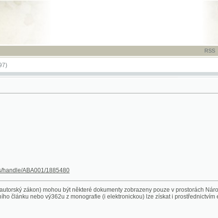
RSS
-
TISK
-
NÁP
le/ABA001/1885480
 zákon) mohou být některé dokumenty zobrazeny pouze v prostorách Národní knihovny ČR. 
ánku nebo vý362u z monografie (i elektronickou) lze získat i prostřednictvím eDDO (Služby