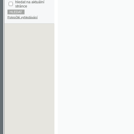
Pokročilé vyhledávání
©2003-2010
Developed
under GNU GPL
by
Qbizm
,
NKČR
and
KNAV