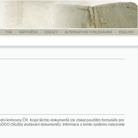
OVĚDA
-
ODKAZY
-
ALTERNATIVNÍ VYHLEDÁVÁNÍ
-
ENGLISH
Kopii těchto dokumentů lze získat použitím formuláře pro
 dodávání dokumentů). Informace o tomto systému naleznete