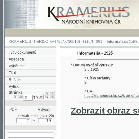
KRAMERIUS
-
PERIODIKA
(796/5736010) -
I
(16/14081) -
Informatsiia
(1/885)
Typy dokumentů
Informatsiia - 1925
Abeceda
* Datum vydání výtisku:
Výběr titulu
2.6.1925
Titul
* Číslo stránky:
Ročník
2
Výtisk
* URI:
Stránka
http://kramerius.nkp.cz/kramerius/han
/19
Zobrazit obraz strá
PDF
Vytvořit
rozsah stran: (max. 20)
-
hledat na aktuální
stránce