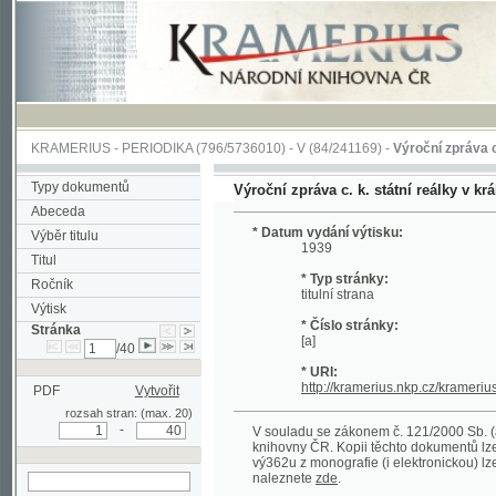
KRAMERIUS
-
PERIODIKA
(796/5736010) -
V
(84/241169) -
Výroční zpráva c. k. stát
Typy dokumentů
Výroční zpráva c. k. státní reálky v král. hor.
Abeceda
* Datum vydání výtisku:
Výběr titulu
1939
Titul
* Typ stránky:
Ročník
titulní strana
Výtisk
* Číslo stránky:
Stránka
[a]
/40
* URI:
http://kramerius.nkp.cz/kramerius/han
PDF
Vytvořit
rozsah stran: (max. 20)
-
V souladu se zákonem č. 121/2000 Sb. (autorsk
knihovny ČR. Kopii těchto dokumentů lze získat 
vý362u z monografie (i elektronickou) lze získa
naleznete
zde
.
hledat na aktuální
stránce