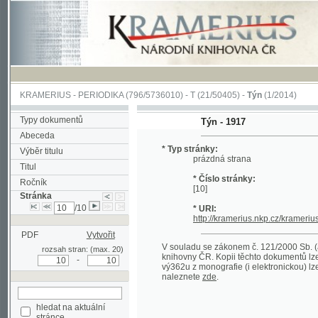
KRAMERIUS
-
PERIODIKA
(796/5736010) -
T
(21/50405) -
Týn
(1/2014)
Typy dokumentů
Týn - 1917
Abeceda
* Typ stránky:
Výběr titulu
prázdná strana
Titul
* Číslo stránky:
Ročník
[10]
Stránka
/10
* URI:
http://kramerius.nkp.cz/kramerius/han
PDF
Vytvořit
V souladu se zákonem č. 121/2000 Sb. (autorsk
rozsah stran: (max. 20)
knihovny ČR. Kopii těchto dokumentů lze získat 
-
vý362u z monografie (i elektronickou) lze získa
naleznete
zde
.
hledat na aktuální
stránce
Pokročilé vyhledávání