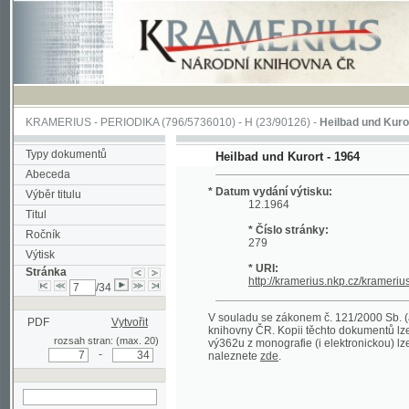
KRAMERIUS
-
PERIODIKA
(796/5736010) -
H
(23/90126) -
Heilbad und Kurort
(1/22
Typy dokumentů
Heilbad und Kurort - 1964
Abeceda
* Datum vydání výtisku:
Výběr titulu
12.1964
Titul
* Číslo stránky:
Ročník
279
Výtisk
* URI:
Stránka
http://kramerius.nkp.cz/kramerius/han
/34
V souladu se zákonem č. 121/2000 Sb. (autorsk
PDF
Vytvořit
knihovny ČR. Kopii těchto dokumentů lze získat 
rozsah stran: (max. 20)
vý362u z monografie (i elektronickou) lze získa
-
naleznete
zde
.
hledat na aktuální
stránce