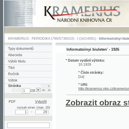
KRAMERIUS
-
PERIODIKA
(796/5736010) -
I
(16/14081) -
Informatsiinyi biuleten'
(1/
Typy dokumentů
Informatsiinyi biuleten' - 1926
Abeceda
* Datum vydání výtisku:
Výběr titulu
10.1926
Titul
* Číslo stránky:
Ročník
[1a]
Výtisk
* URI:
Stránka
http://kramerius.nkp.cz/kramerius/han
/28
Zobrazit obraz strá
PDF
Vytvořit
rozsah stran: (max. 20)
-
hledat na aktuální
stránce