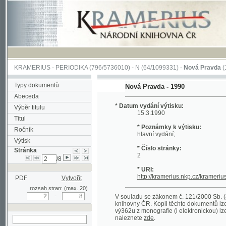
KRAMERIUS
-
PERIODIKA
(796/5736010) -
N
(64/1099331) -
Nová Pravda
(1/3857)
Typy dokumentů
Nová Pravda - 1990
Abeceda
* Datum vydání výtisku:
Výběr titulu
15.3.1990
Titul
* Poznámky k výtisku:
Ročník
hlavní vydání;
Výtisk
* Číslo stránky:
Stránka
2
/8
* URI:
http://kramerius.nkp.cz/kramerius/han
PDF
Vytvořit
rozsah stran: (max. 20)
-
V souladu se zákonem č. 121/2000 Sb. (autorsk
knihovny ČR. Kopii těchto dokumentů lze získat 
vý362u z monografie (i elektronickou) lze získa
naleznete
zde
.
hledat na aktuální
stránce