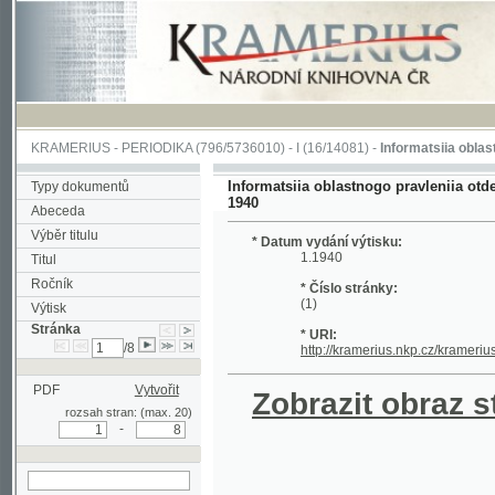
KRAMERIUS
-
PERIODIKA
(796/5736010) -
I
(16/14081) -
Informatsiia oblastnogo pra
Informatsiia oblastnogo pravleniia otdela Obsh
Typy dokumentů
1940
Abeceda
Výběr titulu
* Datum vydání výtisku:
1.1940
Titul
Ročník
* Číslo stránky:
(1)
Výtisk
Stránka
* URI:
/8
http://kramerius.nkp.cz/kramerius/hand
PDF
Vytvořit
Zobrazit obraz strá
rozsah stran: (max. 20)
-
hledat na aktuální
stránce