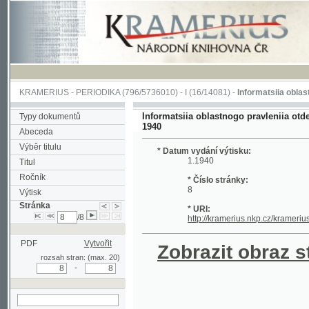
KRAMERIUS
-
PERIODIKA
(796/5736010) -
I
(16/14081) -
Informatsiia oblastnogo pra
Informatsiia oblastnogo pravleniia otdela Obsh
Typy dokumentů
1940
Abeceda
Výběr titulu
* Datum vydání výtisku:
1.1940
Titul
Ročník
* Číslo stránky:
8
Výtisk
Stránka
* URI:
/8
http://kramerius.nkp.cz/kramerius/hand
PDF
Vytvořit
Zobrazit obraz strá
rozsah stran: (max. 20)
-
hledat na aktuální
stránce