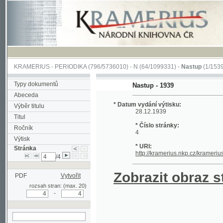
KRAMERIUS
-
PERIODIKA
(796/5736010) -
N
(64/1099331) -
Nastup
(1/1539)
Typy dokumentů
Nastup - 1939
Abeceda
* Datum vydání výtisku:
Výběr titulu
28.12.1939
Titul
* Číslo stránky:
Ročník
4
Výtisk
* URI:
Stránka
http://kramerius.nkp.cz/kramerius/han
/4
Zobrazit obraz strá
PDF
Vytvořit
rozsah stran: (max. 20)
-
hledat na aktuální
stránce